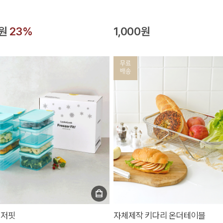
0원
23%
1,000원
리저핏
자체제작 키다리 온더테이블