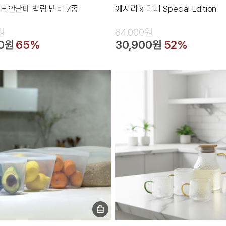
딕안단테 법랑 냄비 7종
에지리 x 미피 Special Edition
원
64,000원
00원
65%
30,900원
52%