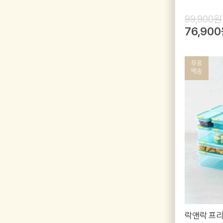
99,900원
76,90
락앤락 프