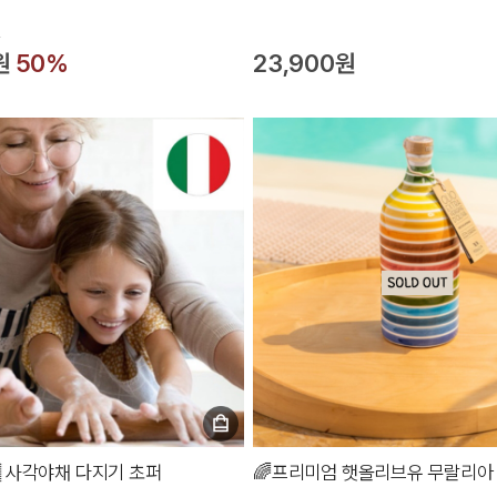
원
원
50%
23,900원
 사각야채 다지기 초퍼
🌈프리미엄 햇올리브유 무랄리아