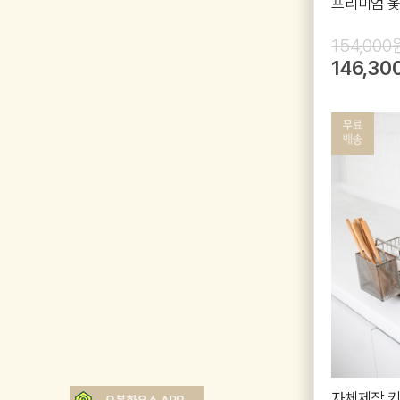
프리미엄 옻
154,000
146,30
자체제작 키