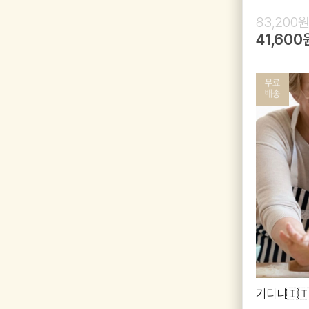
83,200
41,600
기디니🇮