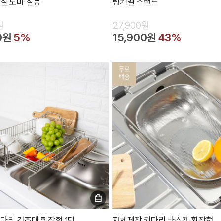
칠 도마 칠몽
팅커벨 스탠드
원
27,900원
0원
5%
15,900원
43%
다리 건조대 확장형 1단
자체제작 키다리 바스켓 확장형