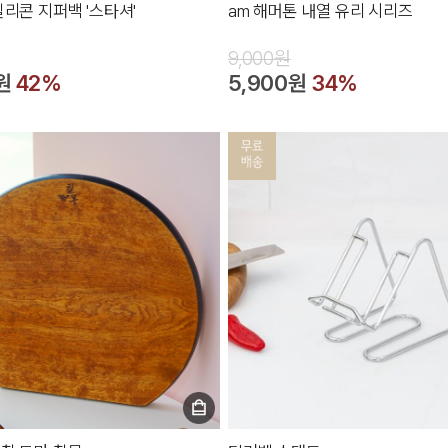
실리콘 지퍼백 '스타셔'
am 해머톤 내열 유리 시리즈
9,000원
원
42%
5,900원
34%