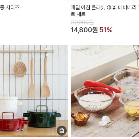
3종 시리즈
매일 아침 올레샷 🍋🫒 테비네리
트 세트
30,000원
14,800원
51%