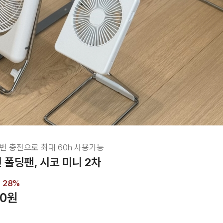
한번 충전으로 최대 60h 사용가능
 폴딩팬, 시코 미니 2차
28
%
00원