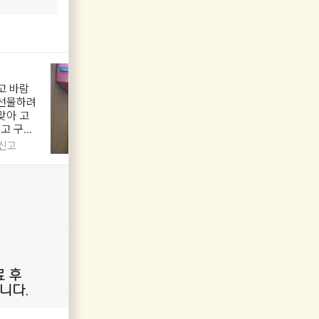
고 바람
받아보니 깜찍함에 반하고 색상
 선물하려
과 바람의 세기에 감탄 했답니
맞아 고
다 올 여름 무더위는 비비드 핸
고 구매
디 선풍기로 안착 이네요
신고
이** 님
2026.05.15
신고