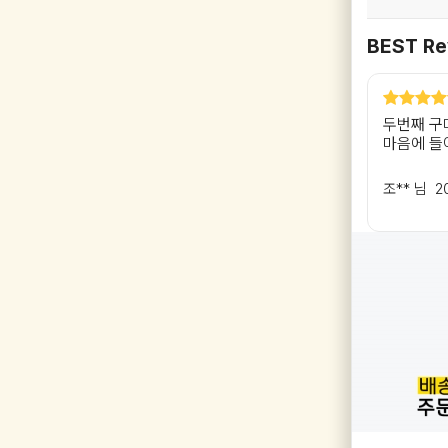
BEST Re
두번째 구
마음에 들
조** 님
2