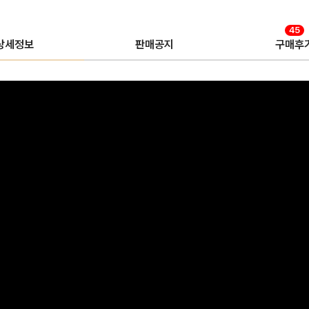
45
상세정보
판매공지
구매후