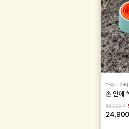
작은데 강력
손 안에
55,000원
24,90