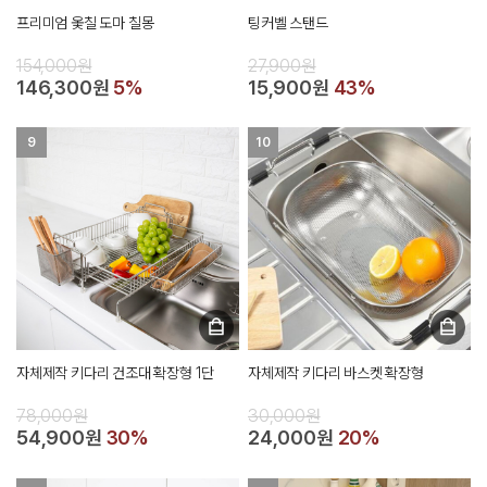
프리미엄 옻칠 도마 칠몽
팅커벨 스탠드
154,000원
27,900원
146,300원
5%
15,900원
43%
9
10
자체제작 키다리 건조대 확장형 1단
자체제작 키다리 바스켓 확장형
78,000원
30,000원
54,900원
30%
24,000원
20%