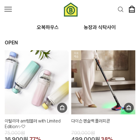
오복하우스
농장과 식탁사이
OPEN
이탈리아 am텀블러 with Limited
다이슨 펜슬백 플러피콘
Edition✨🤍
75,000원
799,000원
16,900원
77%
499,000원
38%