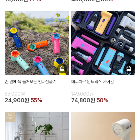
손 안에 쏙 들어오는 핸디선풍기
데코아르 윈드맥스 에어건
55,000원
149,000원
24,900원
55%
74,800원
50%