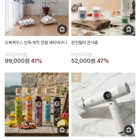
오복하우스 단독 제작 한결 세탁바구니
온천필터 온샤홈
169,000원
99,000원
99,000원
41%
52,000원
47%