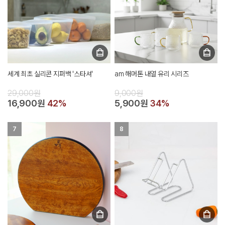
세계 최초 실리콘 지퍼백 '스타셔'
am 해머톤 내열 유리 시리즈
29,000원
9,000원
16,900원
42%
5,900원
34%
7
8