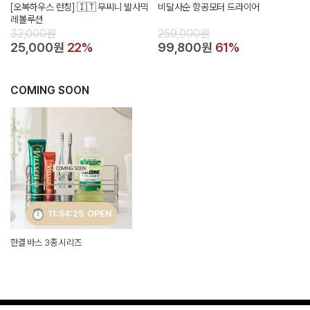
[오복하우스 런칭] 🇮🇹 무씨니 발사믹
비달사순 항공모터 드라이어
레볼루션
32,000원
259,000원
25,000원
22%
99,800원
61%
COMING SOON
11:54:23
OPEN
한결 바스 3종 시리즈