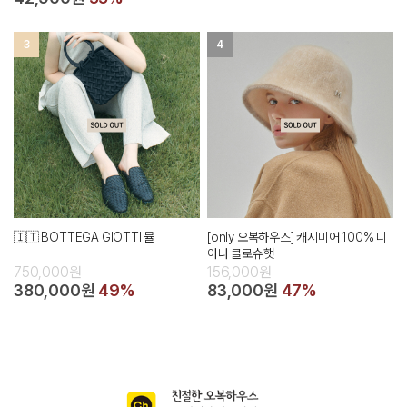
3
4
🇮🇹 BOTTEGA GIOTTI 뮬
[only 오복하우스] 캐시미어 100% 디
아나 클로슈햇
750,000원
156,000원
380,000원
49%
83,000원
47%