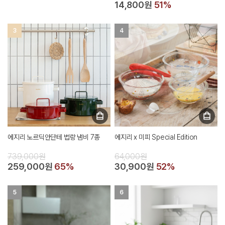
14,800원
51%
3
4
에지리 노르딕안단테 법랑 냄비 7종
에지리 x 미피 Special Edition
739,000원
64,000원
259,000원
65%
30,900원
52%
5
6