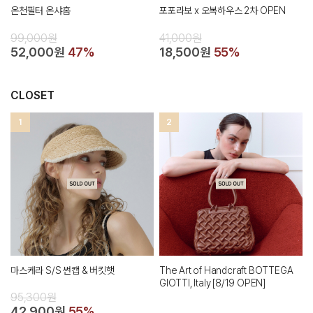
온천필터 온샤홈
포포라보 x 오복하우스 2차 OPEN
99,000원
41,000원
52,000원
47%
18,500원
55%
CLOSET
1
2
마스케라 S/S 썬캡 & 버킷햇
The Art of Handcraft BOTTEGA
GIOTTI, Italy [8/19 OPEN]
95,300원
42,900원
55%