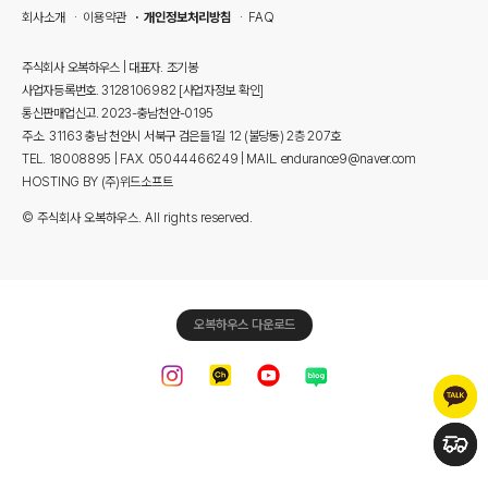
회사소개
이용약관
개인정보처리방침
FAQ
주식회사 오복하우스 | 대표자. 조기봉
사업자등록번호. 3128106982
[사업자정보 확인]
통신판매업신고. 2023-충남천안-0195
주소. 31163 충남 천안시 서북구 검은들1길 12 (불당동) 2층 207호
TEL. 18008895 | FAX. 05044466249 | MAIL. endurance9@naver.com
HOSTING BY (주)위드소프트
© 주식회사 오복하우스. All rights reserved.
오복하우스 다운로드