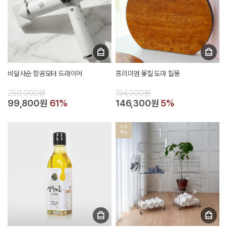
비달사순 항공모터 드라이어
프리미엄 옻칠 도마 칠몽
259,000원
154,000원
99,800원
61%
146,300원
5%