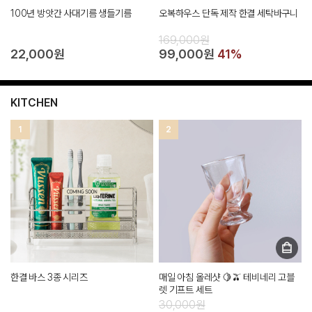
100년 방앗간 사대기름 생들기름
오복하우스 단독 제작 한결 세탁바구니
169,000원
22,000원
99,000원
41%
KITCHEN
1
2
한결 바스 3종 시리즈
매일 아침 올레샷 🍋🫒 테비네리 고블
렛 기프트 세트
30,000원